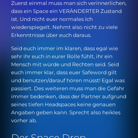
Zuerst einmal muss man sich verinnerlichen,
dass ein Space ein VERÄNDERTER Zustand
ist. Und nicht euer normales Ich
wiederspiegelt. Nehmt also nicht zu viele
Erkenntnisse über euch daraus.
Seid euch immer im klaren, dass egal wie
sehr ihr euch in eurer Rolle fühlt, ihr ein
Mensch mit würde und Rechten seid. Seid
euch immer klar, dass euer Safeword gilt
und benutzen/darauf hören müsst! Egal was
passiert. Des weiteren muss man die Gefahr
immer bedenken, dass der Partner aufgrund
seines tiefen Headspaces keine genauen
Angaben geben kann. Sprecht also heikles
vorher ab.
Der Space Drop