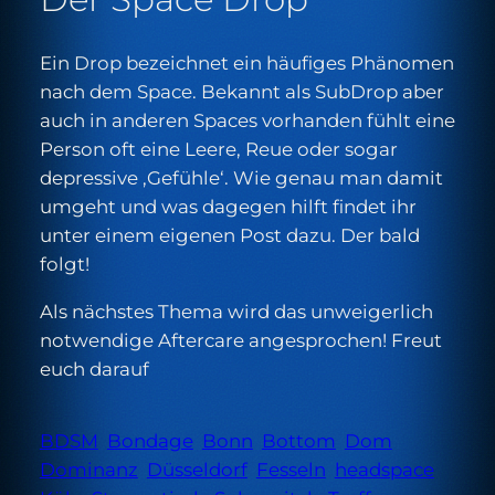
Ein Drop bezeichnet ein häufiges Phänomen
nach dem Space. Bekannt als SubDrop aber
auch in anderen Spaces vorhanden fühlt eine
Person oft eine Leere, Reue oder sogar
depressive ‚Gefühle‘. Wie genau man damit
umgeht und was dagegen hilft findet ihr
unter einem eigenen Post dazu. Der bald
folgt!
Als nächstes Thema wird das unweigerlich
notwendige Aftercare angesprochen! Freut
euch darauf
BDSM
Bondage
Bonn
Bottom
Dom
Dominanz
Düsseldorf
Fesseln
headspace