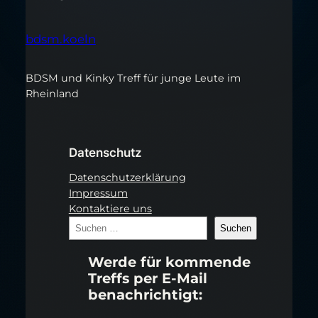
bdsm.koeln
BDSM und Kinky Treff für junge Leute im
Rheinland
Datenschutz
Datenschutzerklärung
Impressum
Kontaktiere uns
S
Suchen
u
Werde für kommende
c
Treffs per E-Mail
h
benachrichtigt:
e
n