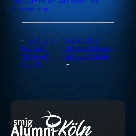
Köln
Stammtisch
Sub
switch
Treff
Unterwerfung
←
Vorherige:
Nächste:
Aller
Die Junge
Anfang ist Schwer –
Wilde geht
Part IV – Aftercare
ONLINE
→