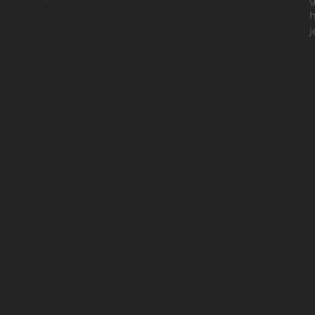
g
h
j