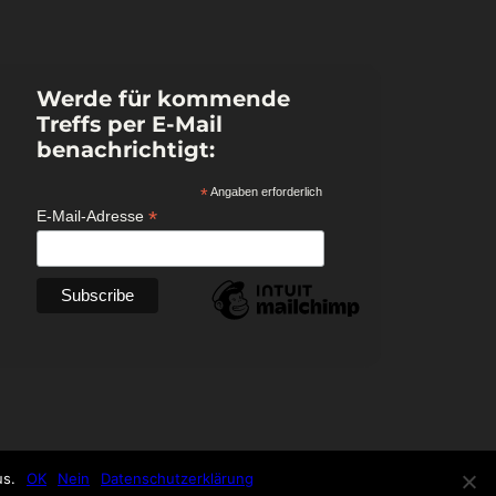
Werde für kommende
Treffs per E-Mail
benachrichtigt:
*
Angaben erforderlich
*
E-Mail-Adresse
us.
OK
Nein
Datenschutzerklärung