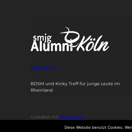
bdsm.koeln
BDSM und Kinky Treff für junge Leute im
Rheinland
Gestaltet mit
WordPress
Diese Website benutzt Cookies. Wen