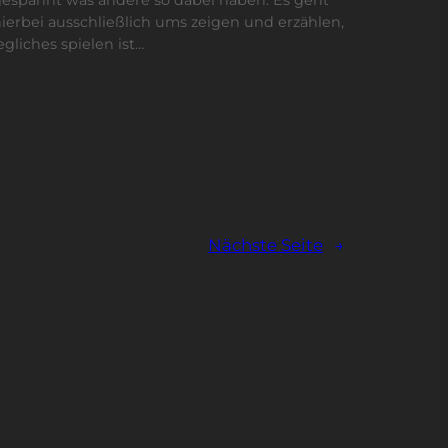
espannt was andere so dabei haben. Es geht
ierbei ausschließlich ums zeigen und erzählen,
egliches spielen ist…
Nächste Seite
→