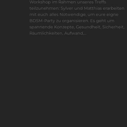
Workshop im Rahmen unseres Treffs
teilzunehmen: Sylver und Matthias erarbeiten
mit euch alles Notwendige, um eure eigne
BDSM-Party zu organisieren. Es geht um
spannende Konzepte, Gesundheit, Sicherheit,
Räumlichkeiten, Aufwand,…