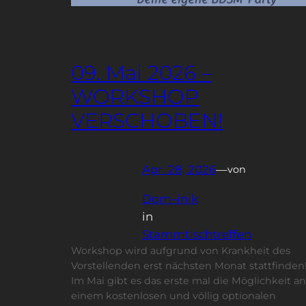
09. Mai 2026 –
WORKSHOP
VERSCHOBEN!
Apr. 28, 2026
—
von
Dom–inik
in
Stammtischtreffen
Workshop wird aufgrund von Krankheit des
Vorstellenden erst nächsten Monat stattfinden
Im Mai gibt es das erste mal die Möglichkeit an
einem kostenlosen und völlig optionalen