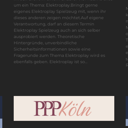
um ein Thema: Elektroplay.Bringt gerne
eigenes Elektroplay Spielzeug mit, wenn ihr
k
dieses anderen zeigen möchtet.Auf eigene
m
Verantwortung, darf an diesem Termin
M
Elektroplay Spielzeug auch an sich selber
ausprobiert werden. Theoretische
T
Hintergründe, unverbindliche
e
Sicherheitsinformationen sowie eine
e
Fragerunde zum Thema Elektroplay wird es
s
ebenfalls geben. Elektroplay ist so…
R