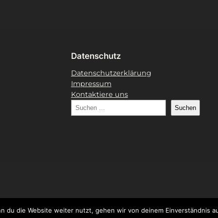
Datenschutz
Datenschutzerklärung
Impressum
Kontaktiere uns
S
Suchen
u
c
h
e
n
n du die Website weiter nutzt, gehen wir von deinem Einverständnis a